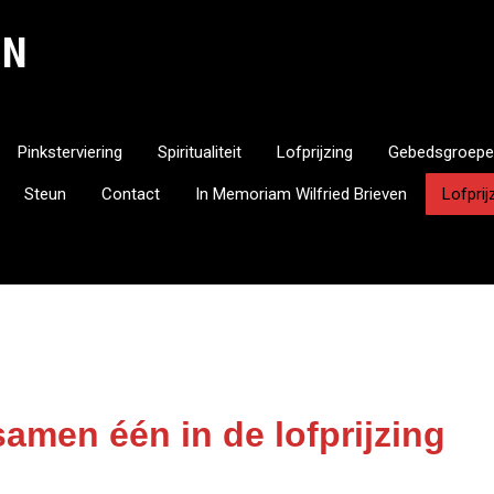
EN
Pinksterviering
Spiritualiteit
Lofprijzing
Gebedsgroepe
Steun
Contact
In Memoriam Wilfried Brieven
Lofpri
amen één in de lofprijzing