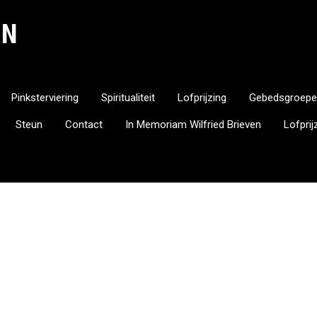
EN
Pinksterviering
Spiritualiteit
Lofprijzing
Gebedsgroepe
Steun
Contact
In Memoriam Wilfried Brieven
Lofpri