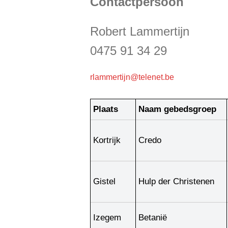
Contactpersoon
Robert Lammertijn
0475 91 34 29
rlammertijn@telenet.be
Plaats
Naam gebedsgroep
Kortrijk
Credo
Gistel
Hulp der Christenen
Izegem
Betanië