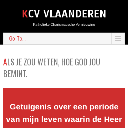
KCV VLAANDEREN
Katholieke Charismatische Vernieuwing
Go To...
ALS JE ZOU WETEN, HOE GOD JOU
BEMINT.
Getuigenis over een periode
van mijn leven waarin de Heer